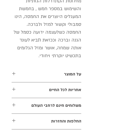
מחלונות הקתדרלות הגותיות
והשימוש במספר חמש , בחמשת
המעגלים היוצרים את החמסה, הינו
סמבולי וקשור למזל ולברכה.
החמסה כשלעצמה ידועה כסמל של
הגנה וברכה וככזאת תביא לעונד
אותה שמחה, אושר ומזל הגלומים
בתכשיט יוקרתי ויחודי.
על המוצר
תליון חמסה מסוגננת בזהב לבן 18 קראט,
אחריות לכל החיים
משובץ 0.51 קראט יהלומים לבנים בנקיון
F,G / VS
אנו מעניקים אחריות לכל החיים על
משלוחים חינם לרחבי העולם
התכשיטים שלנו. האחריות אינה כוללת
שברים, שריטות, איבוד יהלומים ואבני חן
אנו שמחים להעניק משלוח מהיר חינם
החלפות והחזרות
ואינה כוללת נזק כתוצאה משימוש לא נכון,
ישירות לביתך. זמן הגעת המשלוח הוא בין
איבוד או גנבה. תעודה הערכת התכשיט