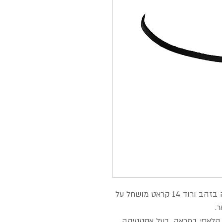
יהלום 0.05 קראט נוצץ במרכז מארג תחרה בזהב ורוד 14 קראט מושחל על
ר.
ת קלאסי במראה. בעל אסטטיקה