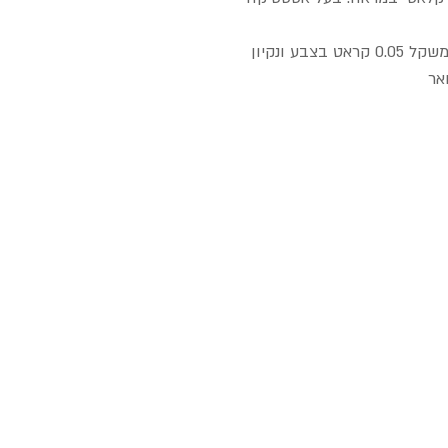
צ'וקר יהלום , 14 קראט זהב ורוד יהלום במשקל 0.05 קראט בצבע ונקיון